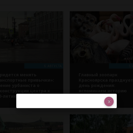
6 АВГУСТА
5 
ридется менять
Главный зоопарк
анспортные привычки»:
Красноярска празднуе
ение урбаниста о
день рождения:
конструкции центра к
вспоминаем историю
0-летию Красноярска
«Роева ручья»