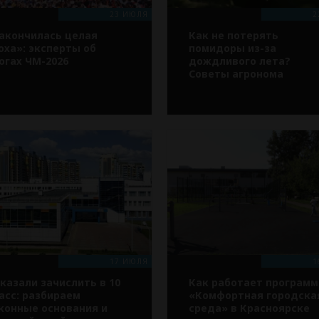
23 ИЮЛЯ
2
акончилась целая
Как не потерять
оха»: эксперты об
помидоры из-за
огах ЧМ-2026
дождливого лета?
Советы агронома
17 ИЮЛЯ
1
казали зачислить в 10
Как работает программ
асс: разбираем
«Комфортная городска
конные основания и
среда» в Красноярске