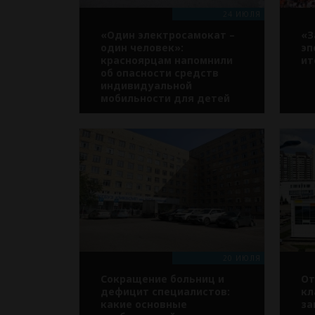
24 ИЮЛЯ
«Один электросамокат –
«З
один человек»:
эп
красноярцам напомнили
ит
об опасности средств
индивидуальной
мобильности для детей
20 ИЮЛЯ
Сокращение больниц и
От
дефицит специалистов:
кл
какие основные
за