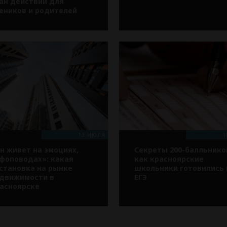
ан действий для
еников и родителей
13 ИЮЛЯ
1
н живет на эмоциях,
Секреты 200-балльнико
фоповодах»: какая
как красноярские
становка на рынке
школьники готовились 
движимости в
ЕГЭ
асноярске