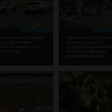
31 ИЮЛЯ
2
дна из самых любимых
Тарифы растут, пробл
асс»: Красноярск
остаются: депутат
товится принять этап
Госдумы раскритикова
ан-При РДС
мусорную реформу в
Красноярском крае