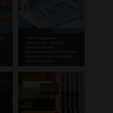
9 ИЮЛЯ
28 ИЮЛЯ
емы
«Это не редкая
патология»: детей с
л
врожденными
расщелинами губы и неба
бесплатно прооперируют
в Красноярске