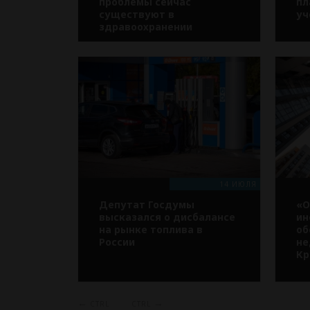
проблемы сейчас
пл
существуют в
уч
здравоохранении
14 ИЮЛЯ
Депутат Госдумы
«О
высказался о дисбалансе
ин
на рынке топлива в
об
России
не
Кр
←
→
CTRL
CTRL