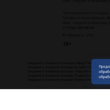
Viber, Telegram и WhatsApp
Электронная почта отдела
Телефон отдела продаж:
2
Viber, Telegram и WhatsApp
+7 (923) 355-00-55
©
tvknews.ru
, 2026
18+
Сведения о стоимости агитации в эфире ТВК
Продо
Сведения о стоимости агитации на сайте ТВК
обраб
Сведения о стоимости агитации "Ретро FM Красноярск"
Сведения о стоимости агитации "Радио Шансон Красноя
обраб
Сведения о стоимости агитации "Бизнес ФМ Красноярск