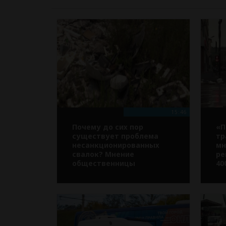
15:46
Почему до сих пор
«П
существует проблема
тр
несанкционированных
мн
свалок? Мнение
ре
общественницы
40