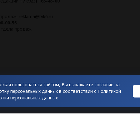
 редакции
+7 (923) 165-45-00
 продаж:
reklama@tvk6.ru
00-00-55
 отдела продаж
лжая пользоваться сайтом, Вы выражаете согласие на
отку персональных данных в соответствии с
Политикой
рск"
отки персональных данных
"