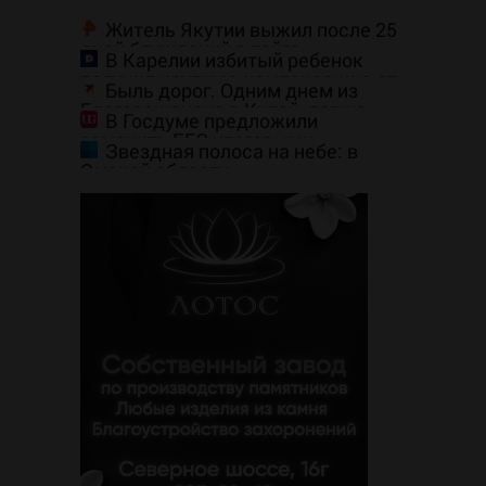
Житель Якутии выжил после 25
дней блужданий в тайге
В Карелии избитый ребенок
получил крупную компенсацию от
Быль дорог. Одним днем из
родителей обидчика (ВИДЕО)
Благовещенска в Китай, лапша,
В Госдуме предложили
мемы, и почему утке по-пекински
заменить ЕГЭ итоговыми
запретили переходить границу
Звездная полоса на небе: в
экзаменами
Омской области
сфотографировали Млечный Путь
— космические кадры