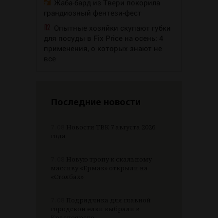
Жаба-бард из Твери покорила
грандиозный фентези-фест
Опытные хозяйки скупают губки
для посуды в Fix Price на осень: 4
применения, о которых знают не
все
Последние новости
7.08
Новости ТВК 7 августа 2026
года
7.08
Новую тропу к скальному
массиву «Ермак» открыли на
«Столбах»
7.08
Подрядчика для главной
городской елки выбрали в
Красноярске