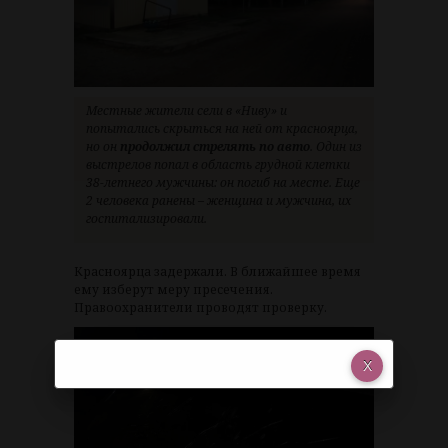
Местные жители сели в «Ниву» и
попытались скрыться на ней от красноярца,
но он
продолжил стрелять по авто
. Один из
выстрелов попал в область грудной клетки
38-летнего мужчины: он погиб на месте. Еще
2 человека ранены – женщина и мужчина, их
госпитализировали.
Красноярца задержали. В ближайшее время
ему изберут меру пресечения.
Правоохранители проводят проверку.