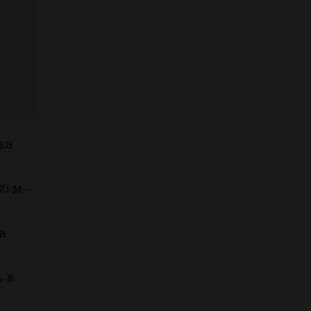
ка
0 м –
а
 в