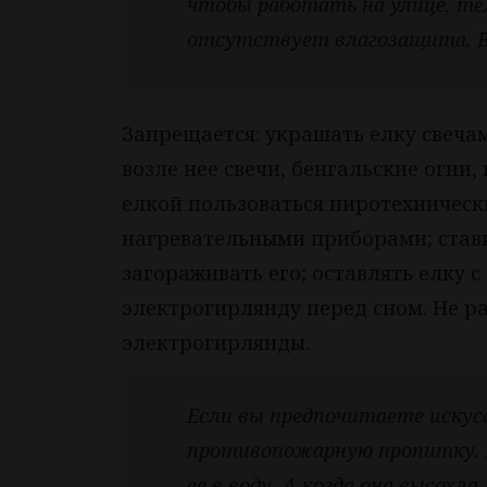
чтобы работать на улице, тем
отсутствует влагозащита. Вс
Запрещается: украшать елку свечам
возле нее свечи, бенгальские огни
елкой пользоваться пиротехническ
нагревательными приборами; стави
загораживать его; оставлять елку
электрогирлянду перед сном. Не р
электрогирлянды.
Если вы предпочитаете искус
противопожарную пропитку. 
ее в воду. А когда она высохла