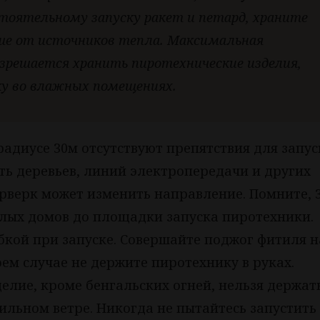
тоятельному запуску ракет и петард, храните
ше от источников тепла. Максимальная
зрешается хранить пиротехнические изделия,
ику во влажных помещениях.
 радиусе 30м отсутствуют препятствия для запус
ть деревьев, линий электропередачи и других
рверк может изменить направление. Помните, 3
лых домов до площадки запуска пиротехники.
бкой при запуске. Совершайте поджог фитиля н
оем случае не держите пиротехнику в руках.
лие, кроме бенгальских огней, нельзя держать
сильном ветре. Никогда не пытайтесь запустить