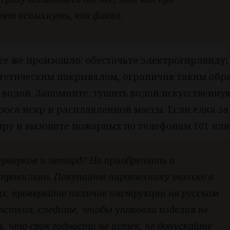
жет вспыхнуть, как факел.
все же произошло: обесточьте электрогирлянду;
нтетическим покрывалом, ограничив таким обр
е водой. Запомните: тушить водой искусственну
роса искр и расплавленной массы. Если елка за
иру и вызовите пожарных по телефонам 101 или 
ерверков и петард? Но приобретать и
правильно. Покупайте пиротехнику только в
х, проверяйте наличие инструкции на русском
ствия, следите, чтобы упаковка изделия не
, что срок годности не истек, не допускайте