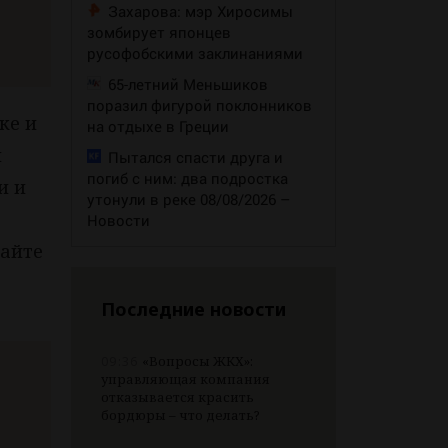
Захарова: мэр Хиросимы
зомбирует японцев
русофобскими заклинаниями
65-летний Меньшиков
поразил фигурой поклонников
ке и
на отдыхе в Греции
й
Пытался спасти друга и
погиб с ним: два подростка
и и
утонули в реке 08/08/2026 –
Новости
чайте
Последние новости
09:36
«Вопросы ЖКХ»:
управляющая компания
отказывается красить
бордюры – что делать?