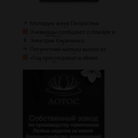
Молодую жену Петросяна
поздравляют с беременностью
Очевидцы сообщают о пожаре в
корпусе ТГСХА
Электрик Кириченко
предупредил об опасности
Пятилетний малыш выпал из
перевода бензинового генератора
окна 16-го этажа в Казани
на газ
«Год преследовал и облил
кислотой». Рассказ
петербурженки о жестоком
нападении и реабилитации