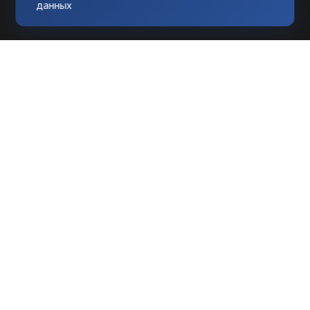
данных
Любое использование материалов
допускается только при гиперссылке на
tvknews.ru
Мы в соцсетях: