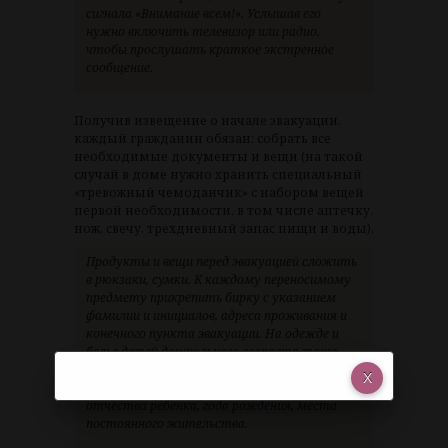
сигнала «Внимание всем!». Услышав его
нужно включить телевизор или радио,
чтобы прослушать краткое экстренное
сообщение.
Получив извещение о начале эвакуации,
каждый гражданин обязан: собрать все
необходимые документы и вещи (на такой
случай в доме нужно хранить специальный
«тревожный чемоданчик» с набором вещей
первой необходимости, в том числе аптечку,
нож, свечу, трехдневный запас пищи и воды).
Продукты и вещи перед эвакуацией сложить
в рюкзаки, сумки. К каждому переносимому
предмету прикрепить бирку с указанием
фамилии и инициалов, адреса проживания и
конечного пункта эвакуации. На одежде и
белье детей дошкольного возраста тоже
должна быть сделана отметка, лучше
вышивка с указанием фамилии, имени,
отчества ребенка, года рождения, места
постоянного жительства.