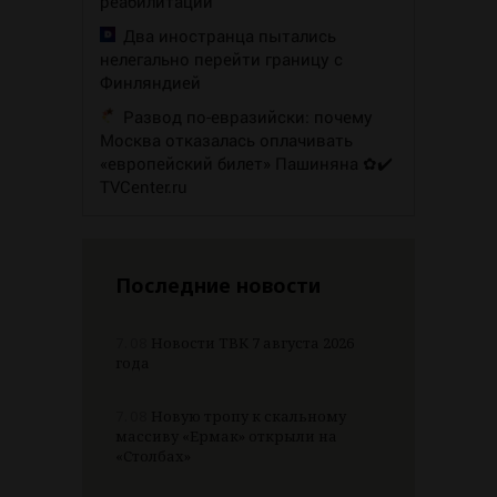
реабилитации
Два иностранца пытались
нелегально перейти границу с
Финляндией
Развод по-евразийски: почему
Москва отказалась оплачивать
«европейский билет» Пашиняна ✿✔️
TVCenter.ru
Последние новости
7.08
Новости ТВК 7 августа 2026
года
7.08
Новую тропу к скальному
массиву «Ермак» открыли на
«Столбах»