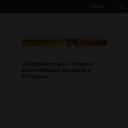
ПОИСК
18+
«Звезданутые»: список
величайших рэперов в
истории
1016