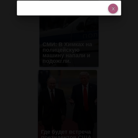
СМИ: В Химках на
полицейскую
машину напали и
подожгли.
Где будет встреча
президентов США