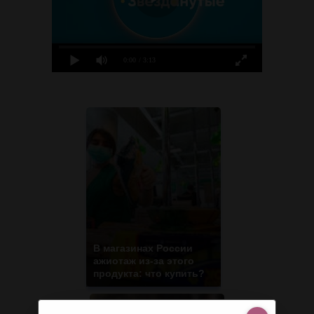
0:00
/ 3:13
В магазинах России
ажиотаж из-за этого
продукта: что купить?