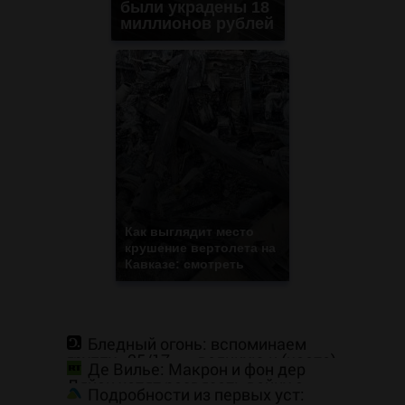
были украдены 18
миллионов рублей
Как выглядит место
крушение вертолета на
Кавказе: смотреть
Бледный огонь: вспоминаем
группу «25/17» — великую и (часто)
Де Вилье: Макрон и фон дер
ужасную
Ляйен хотят развязать войну с
Подробности из первых уст:
Россией