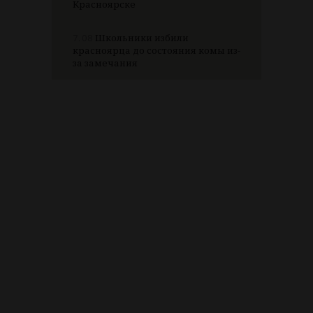
Красноярске
7.08
Школьники избили
красноярца до состояния комы из-
за замечания