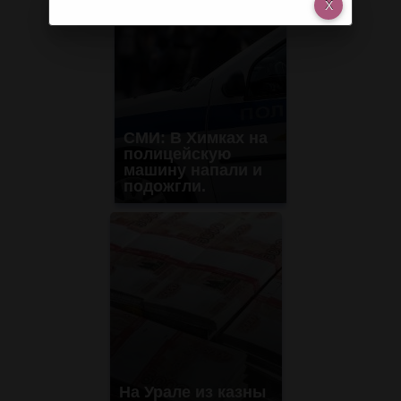
СМИ: В Химках на
полицейскую
машину напали и
подожгли.
На Урале из казны